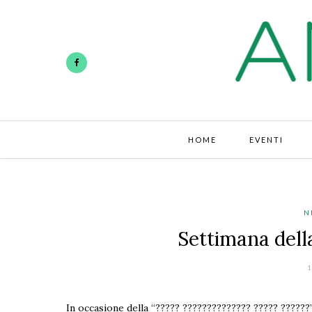
HOME
EVENTI
N
Settimana del
1
In occasione della “????? ?????????????? ????? ??????