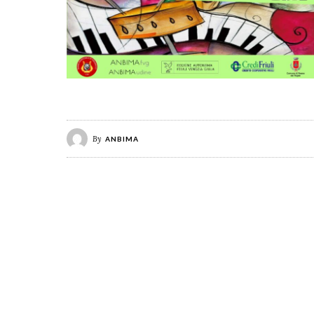
By
ANBIMA