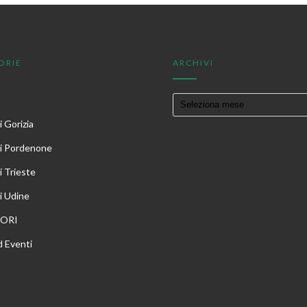
ORIE
ARCHIVI
 Gorizia
i Pordenone
i Trieste
i Udine
TORI
 Eventi