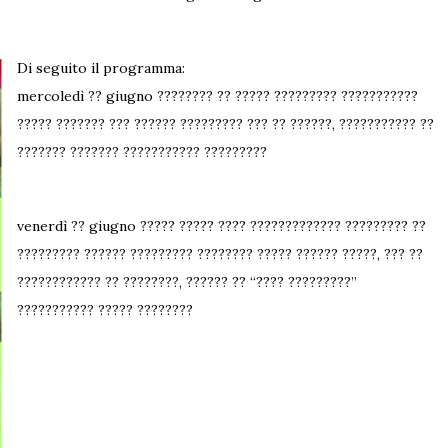
Di seguito il programma:
mercoledì ?? giugno ???????? ?? ????? ????????? ???????????
????? ??????? ??? ?????? ????????? ??? ?? ??????, ??????????? ??
??????? ??????? ??????????? ?????????
venerdì ?? giugno ????? ????? ???? ????????????? ????????? ??
????????? ?????? ????????? ???????? ????? ?????? ?????, ??? ??
???????????? ?? ????????, ?????? ?? “???? ?????????”
??????????? ????? ????????