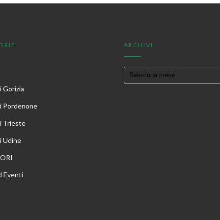
ORIE
ARCHIVI
 Gorizia
i Pordenone
i Trieste
i Udine
TORI
 Eventi