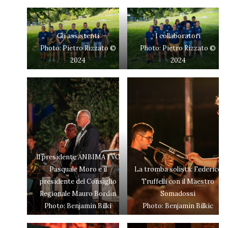
Gli assistenti
I collaboratori
Photo: Pietro Rizzato ©
Photo: Pietro Rizzato ©
2024
2024
Il presidente ANBIMA FVG
Pasquale Moro e il
La tromba solista: Federico
presidente del Consiglio
Truffelli con il Maestro
Regionale Mauro Bordin
Somadossi
Photo: Benjamin Bilki
Photo: Benjamin Bilkic