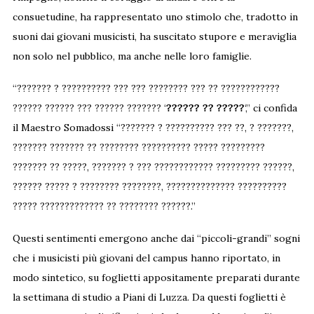
consuetudine, ha rappresentato uno stimolo che, tradotto in
suoni dai giovani musicisti, ha suscitato stupore e meraviglia
non solo nel pubblico, ma anche nelle loro famiglie.
“??????? ? ?????????? ??? ??? ???????? ??? ?? ????????????
?????? ?????? ??? ?????? ??????? ‘
?????? ?? ?????
‘,” ci confida
il Maestro Somadossi “??????? ? ?????????? ??? ??, ? ???????,
??????? ??????? ?? ???????? ?????????? ????? ?????????
??????? ?? ?????, ??????? ? ??? ???????????? ????????? ??????,
?????? ????? ? ???????? ????????, ?????????????? ??????????
????? ????????????? ?? ???????? ??????.”
Questi sentimenti emergono anche dai “piccoli-grandi” sogni
che i musicisti più giovani del campus hanno riportato, in
modo sintetico, su foglietti appositamente preparati durante
la settimana di studio a Piani di Luzza. Da questi foglietti è