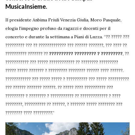
MusicaInsieme.
Il presidente Anbima Friuli Venezia Giulia, Moro Pasquale,
elogia l’impegno profuso da ragazzi e docenti per il
concerto e durante la settimana a Piani di Luzza. “?? ????? ???
????????? ??? ?? ????????????? ??? ?????? ???????, ??? ???? ??
?????????? ??????? ??
?????????? ????????? ? ?????????
, ??
??????????? ??? ????? ???????????? ?? ???????? ?????????
????? ????? ??????? ? ????????? ???????? ?????? ???? ??????.
???????????? ??? ????? ????? ? ?????????? ??? ????? ??????????
??? ?????? ??????? ??????. ?? ????? ???? ?????????? ???
????????? ? ???????? ? ??????????? ?? ????????????? ? ????
????????, ?????????? ?? ??????, ? ??????? ????? ???????? ???
???????? ???? ?????????.”