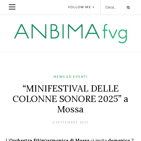
FOLLOW ME +
NEWS ED EVENTI
“MINIFESTIVAL DELLE
COLONNE SONORE 2025” a
Mossa
6 SETTEMBRE 2025
L’
Orchestra Fil(m)armonica di Mossa
ci invita
domenica 7