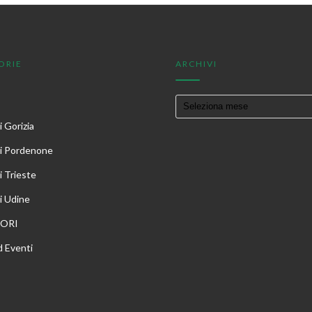
ORIE
ARCHIVI
 Gorizia
i Pordenone
i Trieste
i Udine
TORI
 Eventi