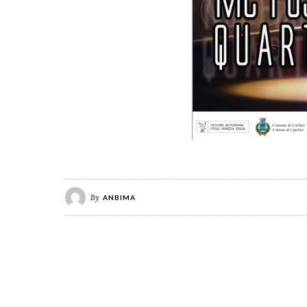
By
ANBIMA