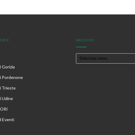
ORIE
ARCHIVI
 Gorizia
i Pordenone
i Trieste
i Udine
TORI
 Eventi