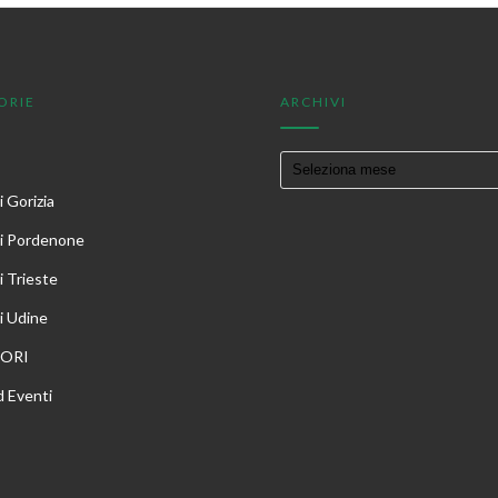
ORIE
ARCHIVI
 Gorizia
i Pordenone
i Trieste
i Udine
TORI
 Eventi