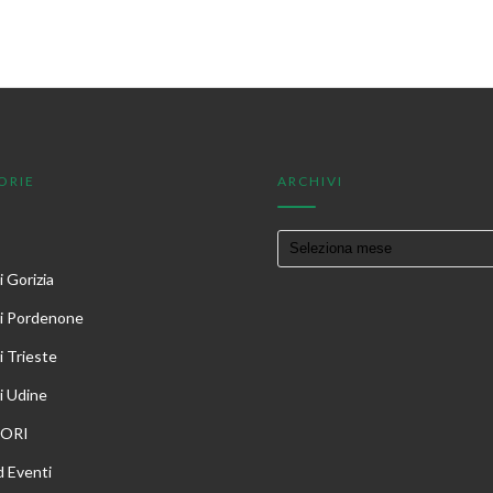
ORIE
ARCHIVI
 Gorizia
i Pordenone
i Trieste
i Udine
TORI
 Eventi