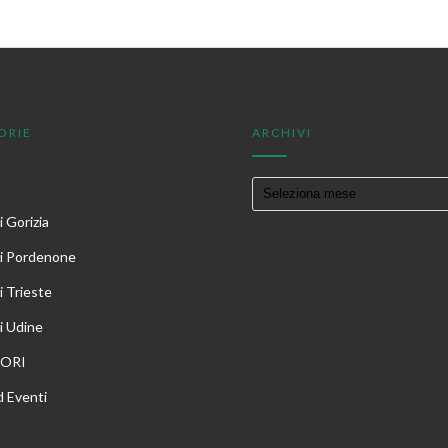
ORIE
ARCHIVI
 Gorizia
i Pordenone
i Trieste
i Udine
TORI
 Eventi